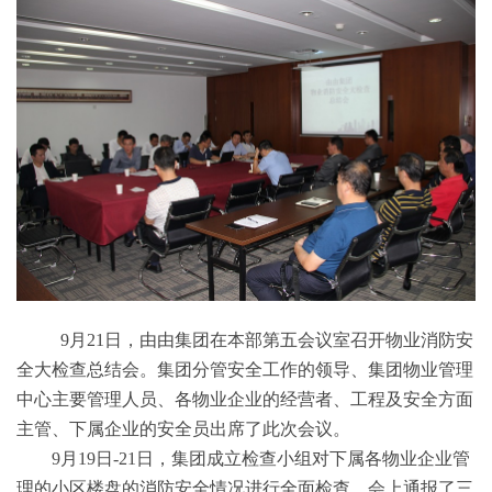
9月21日，由由集团在本部第五会议室召开物业消防安
全大检查总结会。集团分管安全工作的领导、集团物业管理
中心主要管理人员、各物业企业的经营者、工程及安全方面
主管、下属企业的安全员出席了此次会议。
9月19日-21日，集团成立检查小组对下属各物业企业管
理的小区楼盘的消防安全情况进行全面检查。会上通报了三