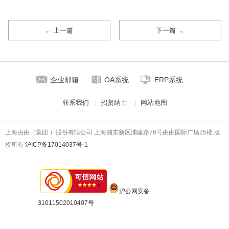
← 上一篇
下一篇 →
企业邮箱
OA系统
ERP系统
联系我们
招贤纳士
网站地图
上海由由（集团 ）股份有限公司 上海浦东新区浦建路76号由由国际广场25楼 版
权所有
沪ICP备17014037号-1
沪公网安备
31011502010407号