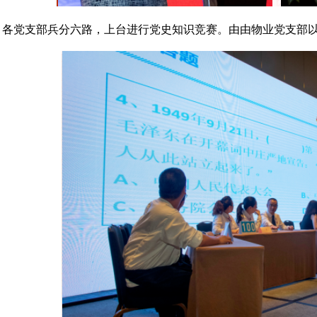
党支部兵分六路，上台进行党史知识竞赛。由由物业党支部以2