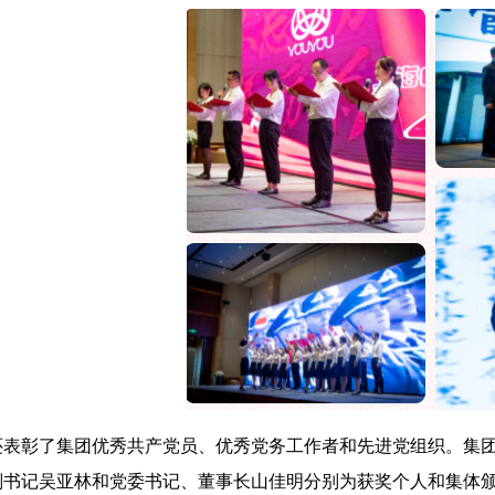
彰了集团优秀共产党员、优秀党务工作者和先进党组织。集团
副书记吴亚林和党委书记、董事长山佳明分别为获奖个人和集体