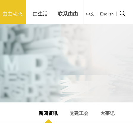
由由动态
由生活
联系由由
中文
English
新闻资讯
党建工会
大事记