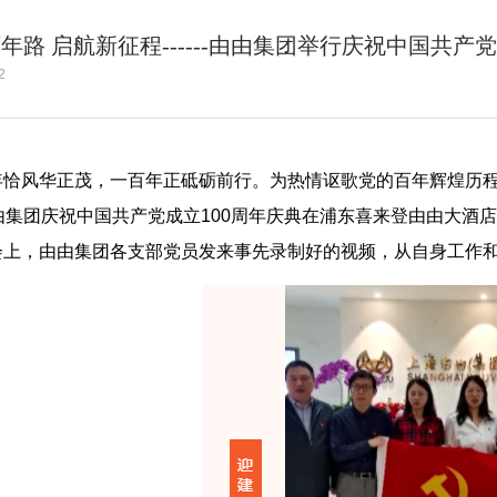
年路 启航新征程------由由集团举行庆祝中国共产党
2
风华正茂，一百年正砥砺前行。为热情讴歌党的百年辉煌历程
由集团庆祝中国共产党成立100周年庆典在浦东喜来登由由大酒
，由由集团各支部党员发来事先录制好的视频，从自身工作和