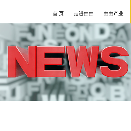
首 页
走进由由
由由产业