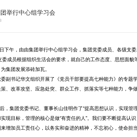
集团举行中心组学习会
3
日下午，由由集团举行中心组学习会，集团党委成员、各级支委
成员根据组织生活会的要求，就自己的工作态度、思想面貌等
，为集团发展添砖加瓦。
副书记华文组织开展了《党员干部要提高七种能力》的专题学
决策、改革攻坚、应急处突、群众工作、抓落实等七种能力，争
，集团党委书记、董事长山佳明作了“提高思想认识，实现管理
和实现目标，管理的核心是做“有责任的人”。我们要不断提高认
制来增加员工责任心，以务实和奋进的精神，不忘初心，使命担