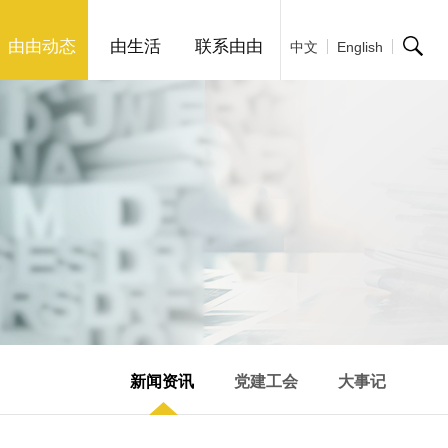
由由动态
由生活
联系由由
中文
English
新闻资讯
党建工会
大事记